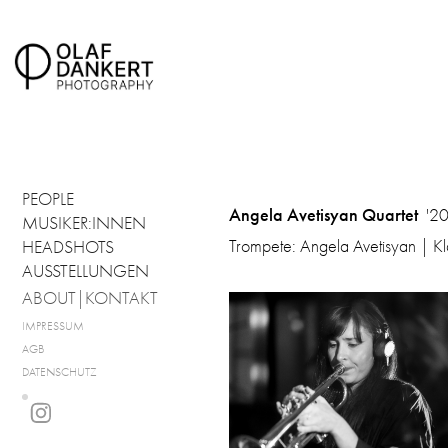
PEOPLE
Angela Avetisyan Quartet
'20
MUSIKER:INNEN
Trompete: Angela Avetisyan | Kl
HEADSHOTS
AUSSTELLUNGEN
ABOUT|KONTAKT
IMPRESSUM
AGB
DATENSCHUTZ